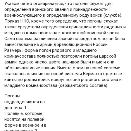
Указом четко оговаривается, что погоны служат для
определения воинского звания и принадлежности
военнослужащего к определенному роду войск (службе).
Приказ НКО, кроме того определял, что погоны служат
также средством определения принадлежности рядовых и
младшего комначсостава к конкретной воинской части.
Сама система различения званий посредством погон была
заимствована из армии дореволюционной России.
Размеры, форма погон рядового и младшего
комначсостава полностью повторяли погоны царской
армии, однако число, цвета нашивок были иные и они
обозначали иные звания. Вместе с тем на новой системе
сказалось влияние погонной системы Вермахта (цветные
канты по родам войск вокруг погона рядового состава и
младшего комначсостава (сержантского состава).
Погоны
подразделяются на
два типа: 1.
Полевые, которые
носятся на полевой
форме в военное и в