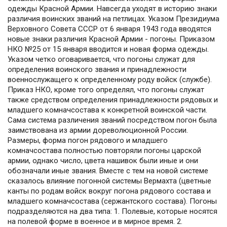
одежды Красной Армии. Навсегда уходят в историю знаки
различия воинских званий на петлицах. Указом Президиума
Верховного Совета СССР от 6 января 1943 года вводятся
новые знаки различия Красной Армии - погоны. Приказом
НКО №25 от 15 января вводится и новая форма одежды.
Указом четко оговаривается, что погоны служат для
определения воинского звания и принадлежности
военнослужащего к определенному роду войск (службе).
Приказ НКО, кроме того определял, что погоны служат
также средством определения принадлежности рядовых и
младшего комначсостава к конкретной воинской части.
Сама система различения званий посредством погон была
заимствована из армии дореволюционной России.
Размеры, форма погон рядового и младшего
комначсостава полностью повторяли погоны царской
армии, однако число, цвета нашивок были иные и они
обозначали иные звания. Вместе с тем на новой системе
сказалось влияние погонной системы Вермахта (цветные
канты по родам войск вокруг погона рядового состава и
младшего комначсостава (сержантского состава). Погоны
подразделяются на два типа: 1. Полевые, которые носятся
на полевой форме в военное и в мирное время. 2.