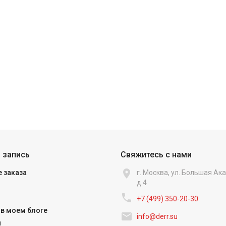
 запись
Свяжитесь с нами

 заказа
г. Москва, ул. Большая А
д.4

+7 (499) 350-20-30
в моем блоге

info@derr.su
и