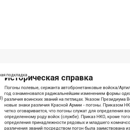
овая подкладка
Историческая справка
Погоны полевые, сержанта автобронетанковые войска/Артилл
год ознаменовался радикальнейшим изменением формы одеж
3)
различия воинских званий на петлицах. Указом Президиума В
новые знаки различия Красной Армии - погоны. Приказом НК
четко оговаривается, что погоны служат для определения в
определенному роду войск (службе). Приказ НКО, кроме тог
определения принадлежности рядовых и младшего комначсос
различения званий посредством погон была заимствована и