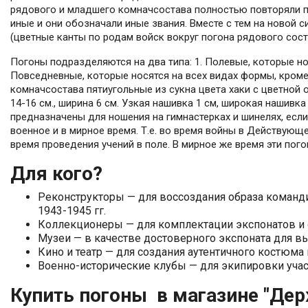
рядового и младшего комначсостава полностью повторяли п
иные и они обозначали иные звания. Вместе с тем на новой 
(цветные канты по родам войск вокруг погона рядового сост
Погоны подразделяются на два типа: 1. Полевые, которые нос
Повседневные, которые носятся на всех видах формы, кром
комначсостава пятиугольные из сукна цвета хаки с цветной о
14-16 см., ширина 6 см. Узкая нашивка 1 см, широкая нашивк
предназначены для ношения на гимнастерках и шинелях, если
военное и в мирное время. Т.е. во время войны в Действующе
время проведения учений в поле. В мирное же время эти пог
Для кого?
Реконструкторы — для воссоздания образа команди
1943-1945 гг.
Коллекционеры — для комплектации экспонатов и
Музеи — в качестве достоверного экспоната для в
Кино и театр — для создания аутентичного костю
Военно-исторические клубы — для экипировки уча
Купить погоны в магазине "Де