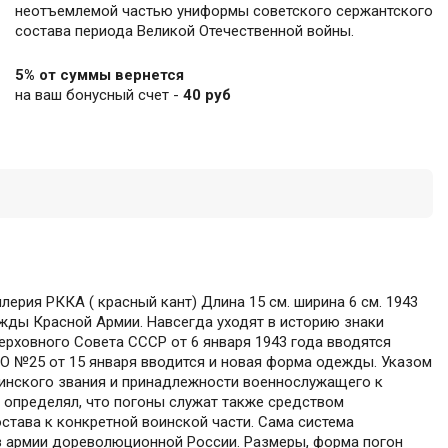
неотъемлемой частью униформы советского сержантского
состава периода Великой Отечественной войны.
5% от суммы вернется
на ваш бонусный счет -
40 руб
ерия РККА ( красный кант) Длина 15 см. ширина 6 см. 1943
ды Красной Армии. Навсегда уходят в историю знаки
ерховного Совета СССР от 6 января 1943 года вводятся
О №25 от 15 января вводится и новая форма одежды. Указом
оинского звания и принадлежности военнослужащего к
о определял, что погоны служат также средством
тава к конкретной воинской части. Сама система
з армии дореволюционной России. Размеры, форма погон