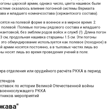
огоны царской армии, однако число, цвета нашивок были
системе сказалось влияние погонной системы Вермахта
ава и младшего комначсостава (сержантского состава).
ятся на полевой форме в военное и в мирное время. 2.
е полевой. Полевые погоны рядового состава и младшего
кантовкой, без эмблем родов войск и служб (!). Длина погон
а 3 см, продольная нашивка старшины 1.5 см. Эти погоны
 это обмундирование используется как полевое (походное) в
й армии носятся постоянно, а в тыловых частях лишь во
оны носят лишь во время проведения учений в поле.
ра отделения или орудийного расчёта РККА в период
 стендов
ыставок по истории Великой Отечественной войны
ма военнослужащего РККА
стников мероприятий
ржава"