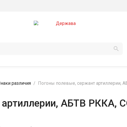

Знаки различия
Погоны полевые, сержант артиллерии, АБ
артиллерии, АБТВ РККА, СС