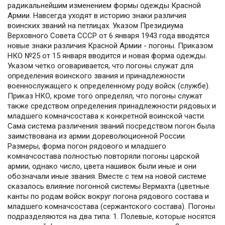
радикальнейшим изменением формы одежды Красной
Армии. Навсегда уходят в историю знаки различия
воинских званий на петлицах. Указом Президиума
Верховного Совета СССР от 6 января 1943 года вводятся
новые знаки различия Красной Армии - погоны. Приказом
НКО №25 от 15 января вводится и новая форма одежды.
Указом четко оговаривается, что погоны служат для
определения воинского звания и принадлежности
военнослужащего к определенному роду войск (службе).
Приказ НКО, кроме того определял, что погоны служат
также средством определения принадлежности рядовых и
младшего комначсостава к конкретной воинской части.
Сама система различения званий посредством погон была
заимствована из армии дореволюционной России.
Размеры, форма погон рядового и младшего
комначсостава полностью повторяли погоны царской
армии, однако число, цвета нашивок были иные и они
обозначали иные звания. Вместе с тем на новой системе
сказалось влияние погонной системы Вермахта (цветные
канты по родам войск вокруг погона рядового состава и
младшего комначсостава (сержантского состава). Погоны
подразделяются на два типа: 1. Полевые, которые носятся