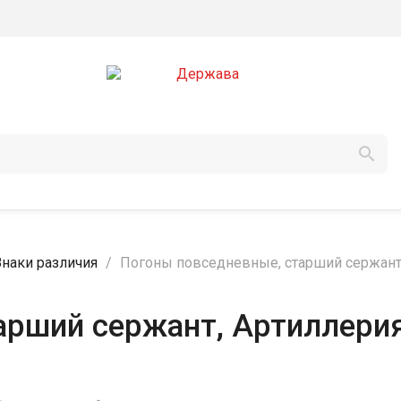

Знаки различия
Погоны повседневные, старший сержант, 
арший сержант, Артиллерия