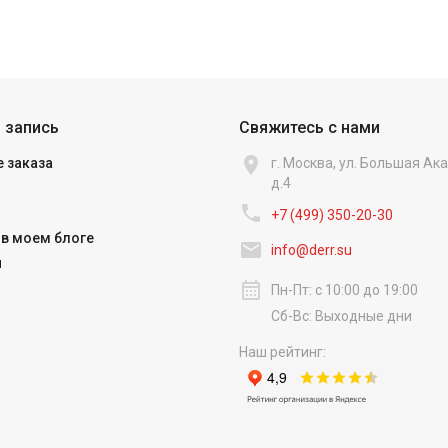
 запись
Свяжитесь с нами

 заказа
г. Москва, ул. Большая А
д.4

+7 (499) 350-20-30
в моем блоге

info@derr.su
и
calendar_month
Пн-Пт: с 10:00 до 19:00
Сб-Вс: Выходные дни
Наш рейтинг: