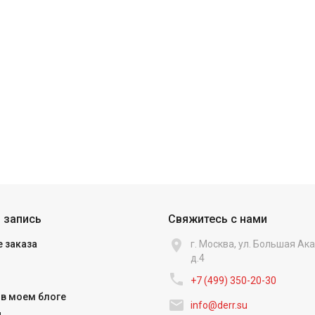
 запись
Свяжитесь с нами

 заказа
г. Москва, ул. Большая А
д.4

+7 (499) 350-20-30
в моем блоге

info@derr.su
и