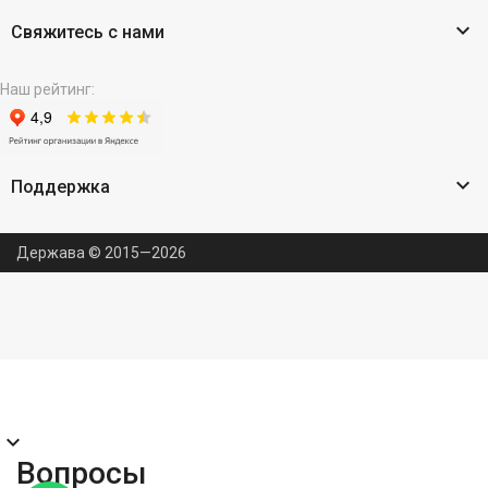

Свяжитесь с нами
Наш рейтинг:

Поддержка
Держава © 2015—2026
expand_more
Вопросы