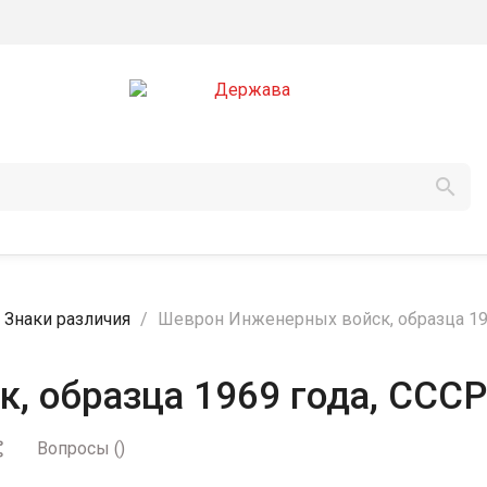

Знаки различия
Шеврон Инженерных войск, образца 19
, образца 1969 года, СССР
Вопросы
(
)
