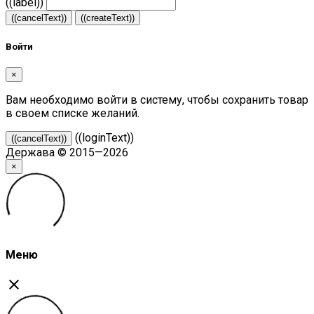
((label))
((cancelText))
((createText))
Войти
×
Вам необходимо войти в систему, чтобы сохранить товар
в своем списке желаний.
((loginText))
((cancelText))
Держава © 2015—2026
×
Меню
close