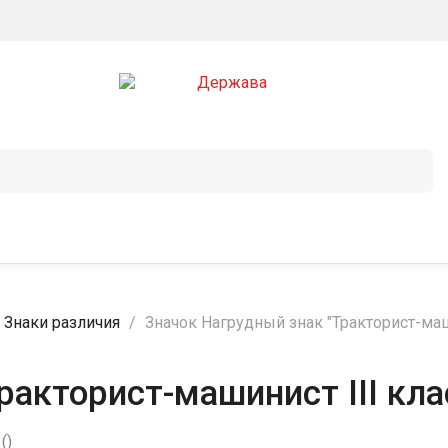
Знаки различия
Значок Нагрудный знак "Тракторист-маш
ракторист-машинист III кл
ы
(
)