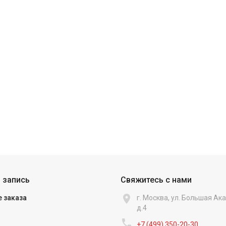
 запись
Свяжитесь с нами

 заказа
г. Москва, ул. Большая А
д.4

+7 (499) 350-20-30