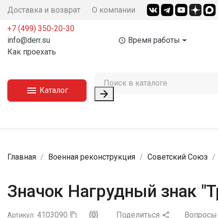
Доставка и возврат
О компании
+7 (499) 350-20-30
info@derr.su
Время работы
access_time
Как проехать

Каталог

Главная
Военная реконструкция
Советский Союз
Значок Нагрудный знак "Т
4103090
(0)
Поделиться
Вопрос

Артикул:
