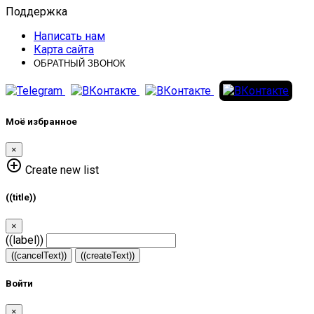
Поддержка
Написать нам
Карта сайта
ОБРАТНЫЙ ЗВОНОК
Моё избранное
×
add_circle_outline
Create new list
((title))
×
((label))
((cancelText))
((createText))
Войти
×