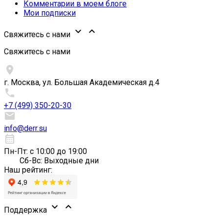
Комментарии в моем блоге
Мои подписки


Свяжитесь с нами
Свяжитесь с нами

г. Москва, ул. Большая Академическая д.4

+7 (499) 350-20-30

info@derr.su
calendar_month
Пн-Пт: с 10:00 до 19:00
Сб-Вс: Выходные дни
Наш рейтинг:


Поддержка