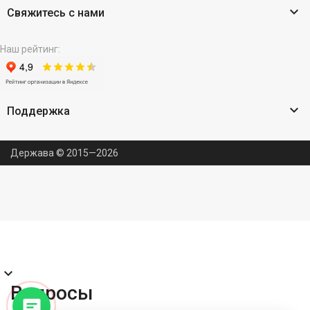

Свяжитесь с нами
Наш рейтинг:

Поддержка
Держава © 2015—2026
expand_more
Вопросы