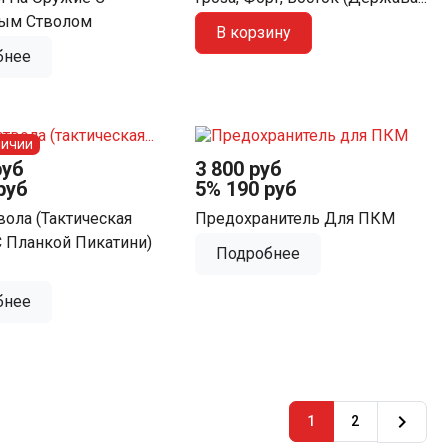
ым Стволом
В корзину
бнее
личии
руб
3 800 руб
руб
5%
190 руб
вола (тактическая
Предохранитель Для ПКМ
С Планкой Пикатини)
Подробнее
бнее

1
2