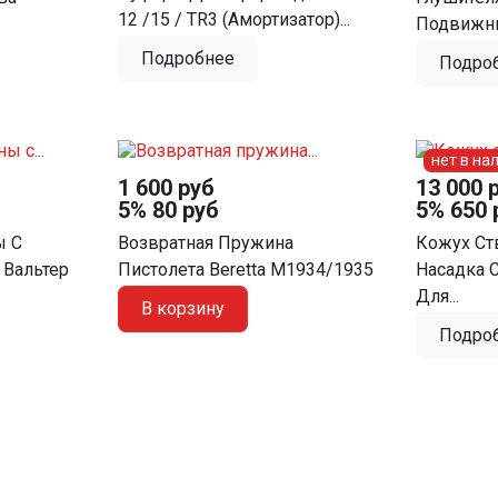
12 /15 / TR3 (амортизатор)...
Подвижн
Подробнее
Подро
нет в на
1 600 руб
13 000 
5%
80 руб
5%
650 
ы С
Возвратная Пружина
Кожух Ст
 Вальтер
Пистолета Beretta М1934/1935
Насадка 
Для...
В корзину
Подро