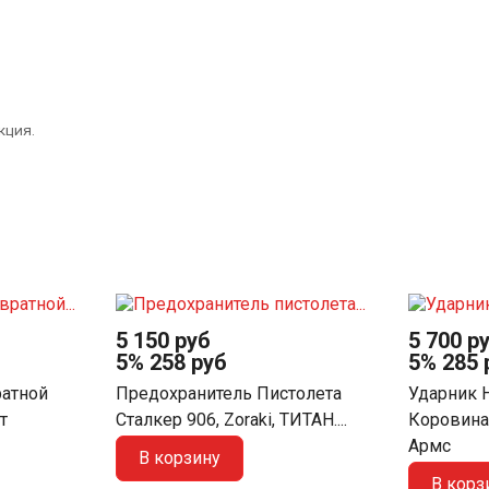
кция.
5 150 руб
5 700 р
5%
258 руб
5%
285 
атной
Предохранитель Пистолета
Ударник 
т
Сталкер 906, Zoraki, ТИТАН....
Коровина
Армс
В корзину
В корз