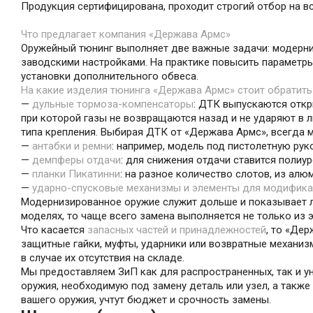
Продукция сертифицирована, проходит строгий отбор на вс
Что предлагает компания «Держава Армс»
Оружейный тюнинг выполняет две важные задачи: модерниз
заводскими настройками. На практике повысить параметры
установки дополнительного обвеса.
На какие изделия тюнинга «Держава Армс» стоит обратить
—
дульные тормоза-компенсаторы
: ДТК выпускаются откр
при которой газы не возвращаются назад и не ударяют в 
типа крепления. Выбирая ДТК от «Держава Армс», всегда
—
антабки и ремни
: например, модель под пистолетную рук
—
демпферы отдачи
: для снижения отдачи ставится поли
—
планки Пикатинни
: на разное количество слотов, из ал
—
ударно-спусковые механизмы и элементы для модифик
Модернизированное оружие служит дольше и показывает лу
моделях, то чаще всего замена выполняется не только из э
Что касается
запасных частей и принадлежностей
, то «Де
защитные гайки, муфты, ударники или возвратные механиз
в случае их отсутствия на складе.
Мы предоставляем ЗиП как для распространенных, так и у
оружия, необходимую под замену деталь или узел, а такж
вашего оружия, учтут бюджет и срочность замены.