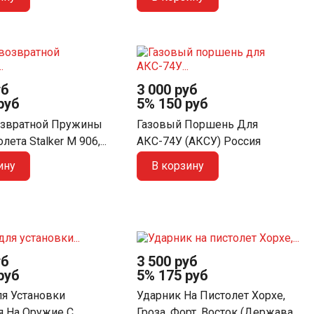
уб
3 000 руб
руб
5%
150 руб
озвратной Пружины
Газовый Поршень Для
ета Stalker M 906,...
АКС-74У (АКСУ) Россия
ину
В корзину
уб
3 500 руб
руб
5%
175 руб
ля Установки
Ударник На Пистолет Хорхе,
я На Оружие С
Гроза, Форт, Восток (Держава...