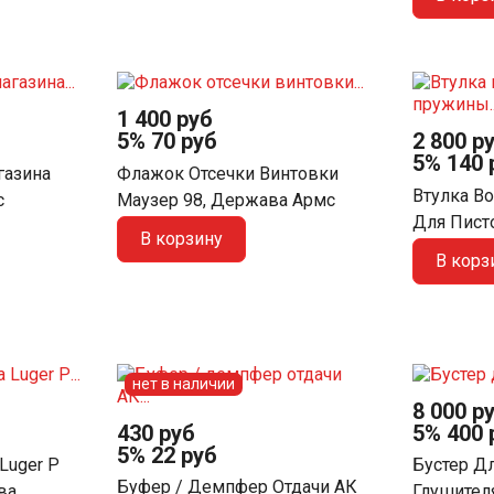
1 400 руб
5%
70 руб
2 800 р
5%
140 
газина
Флажок Отсечки Винтовки
Втулка В
с
Маузер 98, Держава Армс
Для Пистол
В корзину
В корз
нет в наличии
8 000 р
430 руб
5%
400 
5%
22 руб
Luger Р
Бустер Д
Буфер / Демпфер Отдачи АК
ва
Глушител