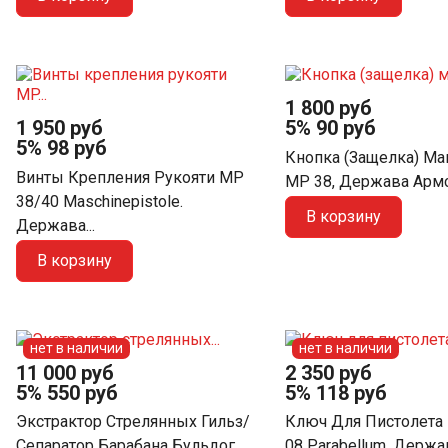
1 800 руб
1 950 руб
5%
90 руб
5%
98 руб
Кнопка (защелка) Ма
Винты Крепления Рукояти MP
MP 38, Держава Арм
38/40 Maschinepistole.
В корзину
Держава...
В корзину
нет в наличии
нет в наличии
11 000 руб
2 350 руб
5%
550 руб
5%
118 руб
Экстрактор Стрелянных Гильз/
Ключ Для Пистолета 
Сепаратор Барабана Бульдог...
08 Parabellum, Держа