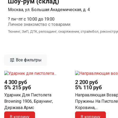
Шоу-рум (склад)
Москва, ул. Большая Академическая, д. 4
? пн–пт с 10:00 до 19:00
Личное знакомство с товарами
Тюнинг, ЗиП, ДТК, релоадинг, снаряжение, страйкбол, реконстру

Все фильтры
4 300 руб
2 200 руб
5%
215 руб
5%
110 руб
Ударник Для Пистолета
Направляющая Возвр
Browning 1906, Браунинг,
Пружины На Пистоле
Держава Армс
Коровина,...
В корзину
В корзину