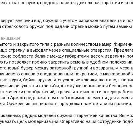
ех этапах выпуска, предоставляется длительная гарантия и ко
ирует внешний вид оружия с учетом запросов владельца и пов
 стрелкового оружия под задачи стрелка можно путем замены 
 внимание:
ытого и закрытого типа с разным количеством камер. Фирменн
лицо стрелку, а выходят через специальные отверстия. Предла
 можно соблюсти баланс между габаритами, весом изделия и п
оять позволяет прочно закрепить ремень в удобном положении 
уретановый буфер между затворной группой и возвратным механ
юминиевого сплава с анодированным покрытием, с маркировкой 
ации
:
курки, бойки, пружины, спусковые крючки, шептало, шпильк
чшие результаты стрельбы, к тому же повышается безопасность
стетических соображений, а результате износа и потери рабочих
ржава Армс» предложит вам необходимые элементы для замены и
мы. Оружейные специалисты предложат вам детали из наличия,
никальных, редких моделей оружия с гарантией качества. Вы м
е указать цель модернизации. Оперативно наши сотрудники под