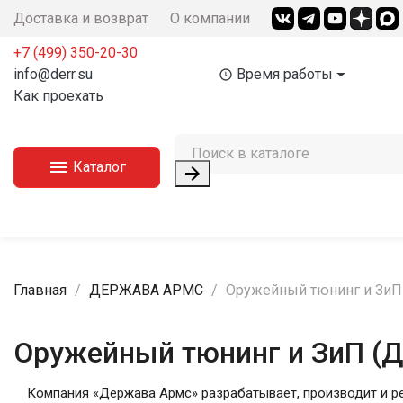
Доставка и возврат
О компании
+7 (499) 350-20-30
info@derr.su
Время работы
access_time
Как проехать

Каталог

Главная
ДЕРЖАВА АРМС
Оружейный тюнинг и ЗиП
Оружейный тюнинг и ЗиП (
Компания «Держава Армс» разрабатывает, производит и ре