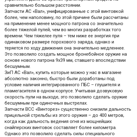
сравнительно большом расстоянии.
Запчасти АС «Вал», унифицированные с этой винтовкой
более, чем наполовину, по этой причине были рассчитаны
на применение менее мощного патрона со значительно
более тяжелой пулей, чем во многих разработках того
времени. Чем тяжелее пуля – тем ниже ее энергия при
одинаковом размере порохового заряда, однако и
теряется по ходу движения она значительно медленнее.
Это позволило создать мощное бронебойное оружие на
основе нового патрона 9х39 мм, ставшего впоследствии
бесшумным.
ЗиП АС «Вал», купить которые можно у нас в магазине
абсолютно законно, быстро были доработаны под
условие наличия интегрированного ПБС – глушителя и
пламегасителя в одном корпусе. Учитывая дозвуковую
скорость пули на выходе, это позволило сделать оружие
бесшумным при одиночных выстрелах.
Запчасти ВСС «Винторез» существенно снизили дальность
прицельной стрельбы из этого оружия – до 400 метров,
когда как дальность ведения огня из мощнейших
снайперских винтовок составляет более километра.
Однако это позволило сделать силы специального