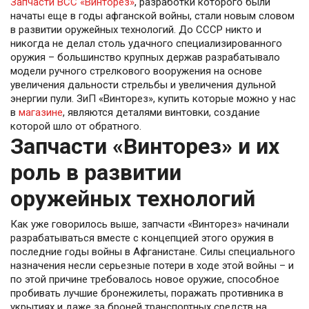
Запчасти ВСС «Винторез»
, разработки которого были
начаты еще в годы афганской войны, стали новым словом
в развитии оружейных технологий. До СССР никто и
никогда не делал столь удачного специализированного
оружия – большинство крупных держав разрабатывало
модели ручного стрелкового вооружения на основе
увеличения дальности стрельбы и увеличения дульной
энергии пули. ЗиП «Винторез», купить которые можно у нас
в
магазине
, являются деталями винтовки, создание
которой шло от обратного.
Запчасти «Винторез» и их
роль в развитии
оружейных технологий
Как уже говорилось выше, запчасти «Винторез» начинали
разрабатываться вместе с концепцией этого оружия в
последние годы войны в Афганистане. Силы специального
назначения несли серьезные потери в ходе этой войны – и
по этой причине требовалось новое оружие, способное
пробивать лучшие бронежилеты, поражать противника в
укрытиях и даже за броней транспортных средств на