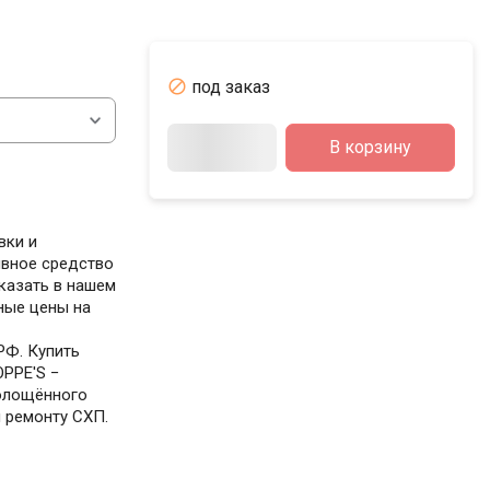

под заказ
В корзину
вки и
ивное средство
казать в нашем
ные цены на
РФ. Купить
OPPE'S −
олощённого
и ремонту СХП.