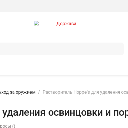
 уход за оружием
Растворитель Hoppe's для удаления ос
 удаления освинцовки и по
просы
(
)