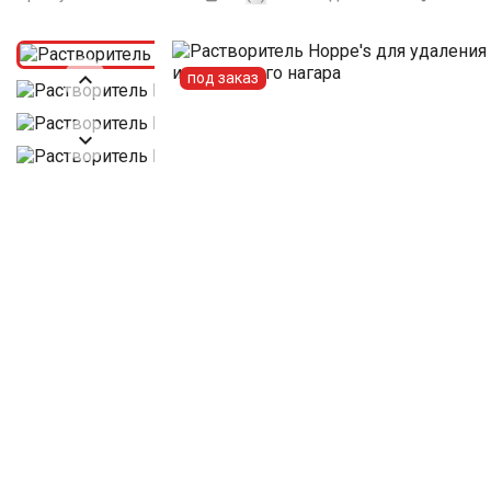

под заказ
