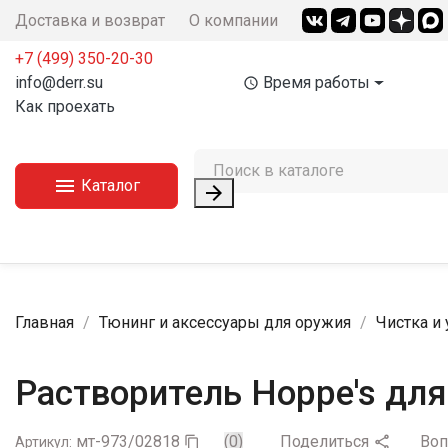
Доставка и возврат
О компании
+7 (499) 350-20-30
info@derr.su
Время работы
access_time
Как проехать

Каталог

Главная
Тюнинг и аксессуары для оружия
Чистка и
Растворитель Hoppe's для
мт-973/02818
(0)
Поделиться
Во

Артикул:
