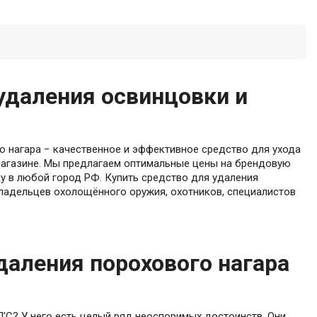
удаления освинцовки и
о нагара − качественное и эффективное средство для ухода
-магазине. Мы предлагаем оптимальные цены на брендовую
у в любой город РФ. Купить средство для удаления
владельцев охолощённого оружия, охотников, специалистов
даления порохового нагара
'С? У него есть целый ряд неоспоримых достоинств. Они