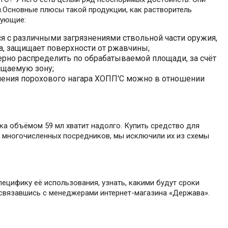
.Основные плюсы такой продукции, как растворитель
дующие:
я с различными загрязнениями ствольной части оружия,
а, защищает поверхности от ржавчины;
рно распределить по обрабатываемой площади, за счёт
ищаемую зону;
аления порохового нагара ХОПП'С можно в отношении
а объёмом 59 мл хватит надолго. Купить средство для
к многочисленных посредников, мы исключили их из схемы
пецифику её использования, узнать, какими будут сроки
 связавшись с менеджерами интернет-магазина «Держава».