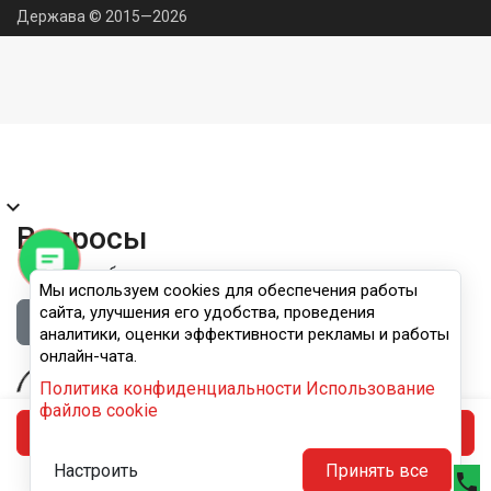
Держава © 2015—2026
expand_more
Вопросы
Правила публикации
Мы используем cookies для обеспечения работы
сайта, улучшения его удобства, проведения
Войдите, чтобы задать вопрос
аналитики, оценки эффективности рекламы и работы
онлайн-чата.
Политика конфиденциальности
Использование
файлов cookie
В корзину
Настроить
Принять все
phone




