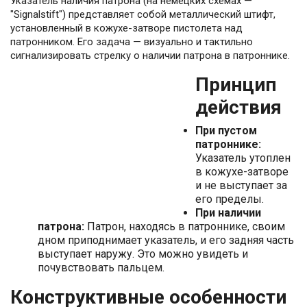
Указатель наличия патрона (на немецких схемах —
"Signalstift") представляет собой металлический штифт,
установленный в кожухе-затворе пистолета над
патронником. Его задача — визуально и тактильно
сигнализировать стрелку о наличии патрона в патроннике.
Принцип
действия
При пустом
патроннике:
Указатель утоплен
в кожухе-затворе
и не выступает за
его пределы.
При наличии
патрона:
Патрон, находясь в патроннике, своим
дном приподнимает указатель, и его задняя часть
выступает наружу. Это можно увидеть и
почувствовать пальцем.
Конструктивные особенности