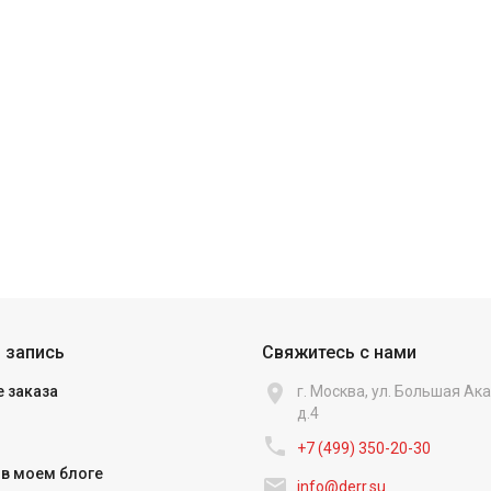
 запись
Свяжитесь с нами

 заказа
г. Москва, ул. Большая А
д.4

+7 (499) 350-20-30
в моем блоге

info@derr.su