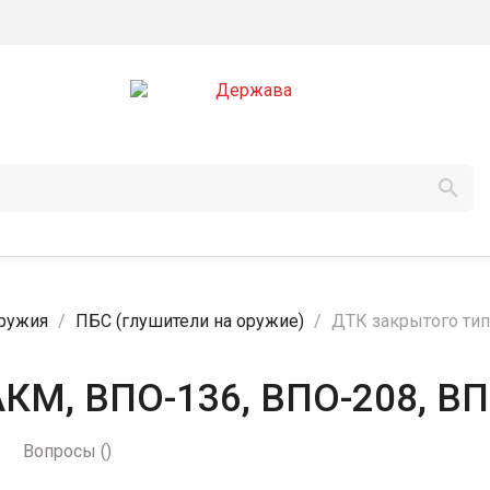

ружия
ПБС (глушители на оружие)
ДТК закрытого тип
АКМ, ВПО-136, ВПО-208, ВП
Вопросы
(
)