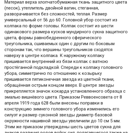
Материал верха хлопчатобумажная ткань защитного цвета
(песок), утеплитель двойной ватин, стеганная,
разворачивается без сложностей, теплая. Размер
универсальный от 56 до 60. Головной убор состоит из
колпака по форме головы. Колпак состоит из шести
одинакового размера кусков мундирного сукна защитного
цвета, формы равнобедренного сферического
треугольника, сшиваемых один с другим по боковым
сторонам так, что вершины треугольников сходятся
наверху в центре колпака. К наружному колпаку
пришивается внутренний из бязи колпак с ватною
простёганной подкладкой. Спереди к колпаку головного
убора, симметрично по отношению к козырьку
пришивается пятиконечная звезда из цветной ткани,
обращённая острым концом вверх. В центре звезды
прикрепляется значок кокарда установленного образца с
эмалью вишнёвого цвета. Приказом Реввоенсовета от 8
апреля 1919 года 628 были внесены поправки в
конструкцию зимнего головного убора изменились его
силуэт и размер суконной звезды диаметр базовой
окружности нашивной звезды увеличили до 10 см 5 мм.
Этим же приказом утверждены шесть цветов сукна для
знаков различия родов войск сил, полагавшегося также на