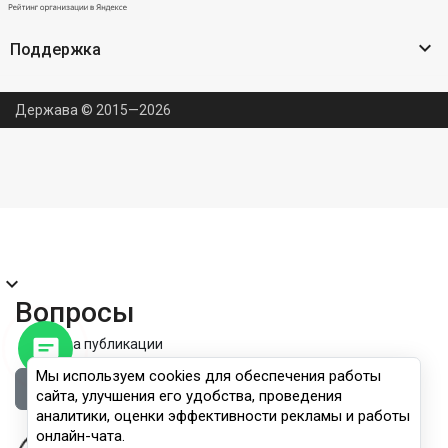

Поддержка
Держава © 2015—2026
expand_more
Вопросы
Правила публикации
Мы используем cookies для обеспечения работы
Войдите, чтобы задать вопрос
сайта, улучшения его удобства, проведения
аналитики, оценки эффективности рекламы и работы
онлайн-чата.