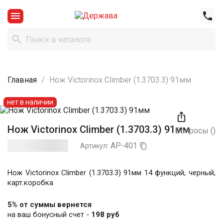



Главная
Нож Victorinox Climber (1.3703.3) 91мм
нет в наличии

Нож Victorinox Climber (1.3703.3) 91мм
Вопросы
(
)
AP-401
Артикул:

Нож Victorinox Climber (1.3703.3) 91мм 14 функций, черный,
карт.коробка
5% от суммы вернется
на ваш бонусный счет -
198 руб