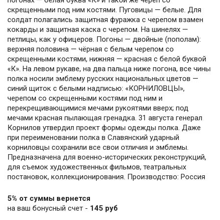
погонах — белая буква «К» и такой же череп со
скрещенными под ним костями. Пуговицы — белые. Для
солдат полагались защитная фуражка с черепом взамен
кокарды и защитная каска с черепом. На шинелях —
петлицы, как у офицеров. Погоны — двойные (пополам):
верхняя половина — чёрная с белым черепом со
скрещенными костями, нижняя — красная с белой буквой
«К». На левом рукаве, на два пальца ниже погона, все чины
полка носили эмблему русских национальных цветов —
синий щиток с белыми надписью: «КОРНИЛОВЦЫ»,
черепом со скрещенными костями под ним и
перекрещивающимися мечами рукоятями вверх; под
мечами красная пылающая гренадка. 31 августа генерал
Корнилов утвердил проект формы одежды полка. Даже
при переименовании полка в Славянский ударный
корниловцы сохранили все свои отличия и эмблемы.
Предназначена для военно-исторических реконструкций,
для съемок художественных фильмов, театральных
постановок, коллекционирования. Производство: Россия
5% от суммы вернется
на ваш бонусный счет -
145 руб