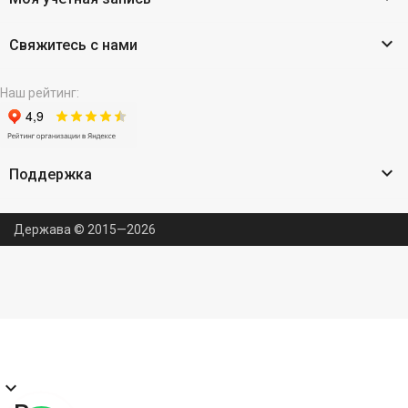

Свяжитесь с нами
Наш рейтинг:

Поддержка
Держава © 2015—2026
expand_more