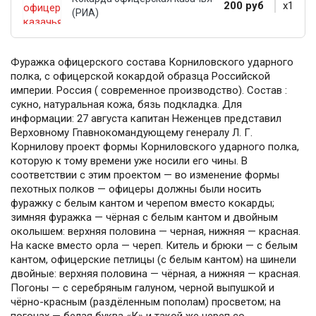
200 руб
x1
(РИА)
Фуражка офицерского состава Корниловского ударного
полка, с офицерской кокардой образца Российской
империи. Россия ( современное производство). Состав :
сукно, натуральная кожа, бязь подкладка. Для
информации: 27 августа капитан Неженцев представил
Верховному Гпавнокомандующему генералу Л. Г.
Корнилову проект формы Корниловского ударного полка,
которую к тому времени уже носили его чины. В
соответствии с этим проектом — во изменение формы
пехотных полков — офицеры должны были носить
фуражку с белым кантом и черепом вместо кокарды;
зимняя фуражка — чёрная с белым кантом и двойным
околышем: верхняя половина — черная, нижняя — красная.
На каске вместо орла — череп. Китель и брюки — с белым
кантом, офицерские петлицы (с белым кантом) на шинели
двойные: верхняя половина — чёрная, а нижняя — красная.
Погоны — с серебряным галуном, черной выпушкой и
чёрно-красным (раздёленным пополам) просветом; на