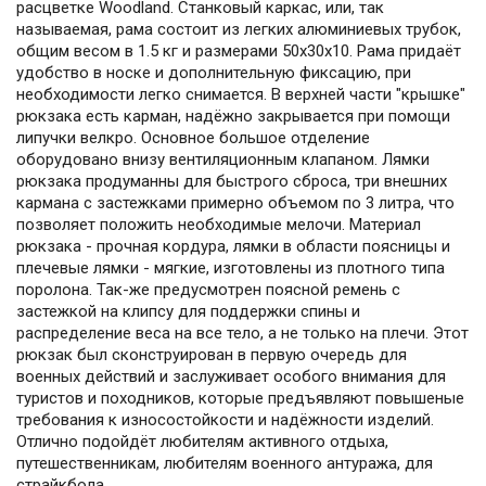
расцветке Woodland. Станковый каркас, или, так
называемая, рама состоит из легких алюминиевых трубок,
общим весом в 1.5 кг и размерами 50х30х10. Рама придаёт
удобство в носке и дополнительную фиксацию, при
необходимости легко снимается. В верхней части "крышке"
рюкзака есть карман, надёжно закрывается при помощи
липучки велкро. Основное большое отделение
оборудовано внизу вентиляционным клапаном. Лямки
рюкзака продуманны для быстрого сброса, три внешних
кармана с застежками примерно объемом по 3 литра, что
позволяет положить необходимые мелочи. Материал
рюкзака - прочная кордура, лямки в области поясницы и
плечевые лямки - мягкие, изготовлены из плотного типа
поролона. Так-же предусмотрен поясной ремень с
застежкой на клипсу для поддержки спины и
распределение веса на все тело, а не только на плечи. Этот
рюкзак был сконструирован в первую очередь для
военных действий и заслуживает особого внимания для
туристов и походников, которые предъявляют повышеные
требования к износостойкости и надёжности изделий.
Отлично подойдёт любителям активного отдыха,
путешественникам, любителям военного антуража, для
страйкбола.