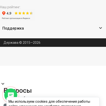
Наш рейтинг:

Поддержка
Держава © 2015—2026
expand_more
Вопросы
Правила публикации
Мы используем cookies для обеспечения работы