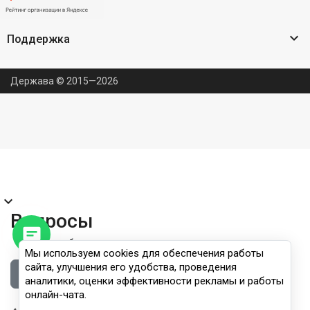

Поддержка
Держава © 2015—2026
expand_more
Вопросы
Правила публикации
Мы используем cookies для обеспечения работы
сайта, улучшения его удобства, проведения
Войдите, чтобы задать вопрос
аналитики, оценки эффективности рекламы и работы
онлайн-чата.