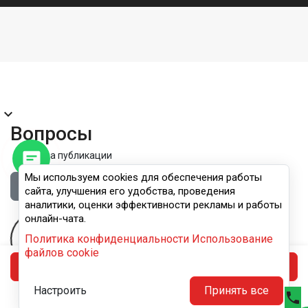
expand_more
Вопросы
Правила публикации
Мы используем cookies для обеспечения работы
Войдите, чтобы задать вопрос
сайта, улучшения его удобства, проведения
аналитики, оценки эффективности рекламы и работы
онлайн-чата.
Политика конфиденциальности
Использование
файлов cookie
В корзину
Настроить
Принять все
phone




