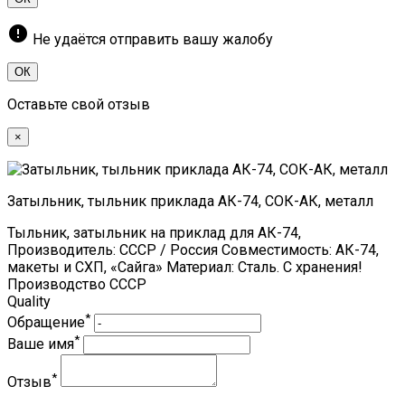
error
Не удаётся отправить вашу жалобу
ОК
Оставьте свой отзыв
×
Затыльник, тыльник приклада АК-74, СОК-АК, металл
Тыльник, затыльник на приклад для АК-74,
Производитель: СССР / Россия Совместимость: АК-74,
макеты и СХП, «Сайга» Материал: Сталь. С хранения!
Производство СССР
Quality
*
Обращение
*
Ваше имя
*
Отзыв