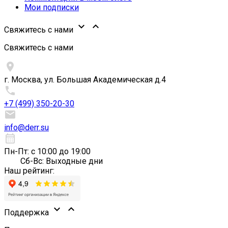
Мои подписки


Свяжитесь с нами
Свяжитесь с нами

г. Москва, ул. Большая Академическая д.4

+7 (499) 350-20-30

info@derr.su
calendar_month
Пн-Пт: с 10:00 до 19:00
Сб-Вс: Выходные дни
Наш рейтинг:


Поддержка