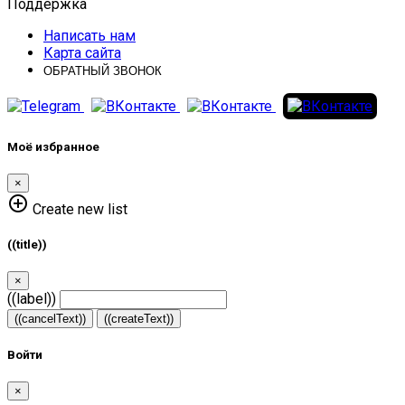
Поддержка
Написать нам
Карта сайта
ОБРАТНЫЙ ЗВОНОК
Моё избранное
×
add_circle_outline
Create new list
((title))
×
((label))
((cancelText))
((createText))
Войти
×