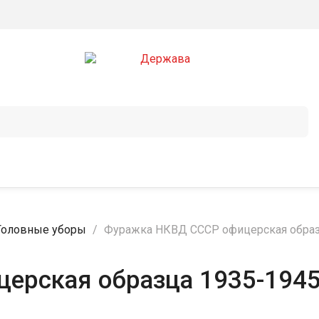
Головные уборы
Фуражка НКВД СССР офицерская образ
ерская образца 1935-1945