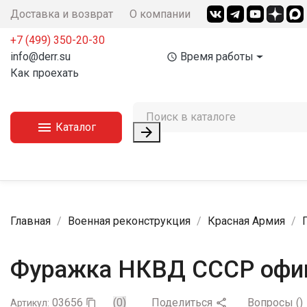
Доставка и возврат
О компании
+7 (499) 350-20-30
info@derr.su
Время работы
access_time
Как проехать

Каталог

Главная
Военная реконструкция
Красная Армия
Фуражка НКВД СССР офиц
03656
(0)
Поделиться
Вопросы
(
)

Артикул:
