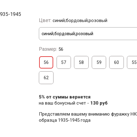
Цвет:
синий;бордовый;розовый
Размер:
56
56
57
58
59
60
55
62
5% от суммы вернется
на ваш бонусный счет -
130 руб
Представляем вашему вниманию фуражку Н
образца 1935-1945 года