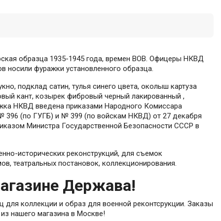
кая образца 1935-1945 года, времен ВОВ. Офицеры НКВД
ов носили фуражки установленного образца.
кно, подклад сатин, тулья синего цвета, околыш картуза
овый кант, козырек фибровый черный лакированный ,
жка НКВД введена приказами Народного Комиссара
 396 (по ГУГБ) и № 399 (по войскам НКВД) от 27 декабря
приказом Министра Государственной Безопасности СССР в
енно-исторических реконструкций, для съемок
ов, театральных постановок, коллекционирования.
магазине Держава!
 для коллекции и образ для военной реконтсрукции. Заказы
 из нашего магазина в Москве!