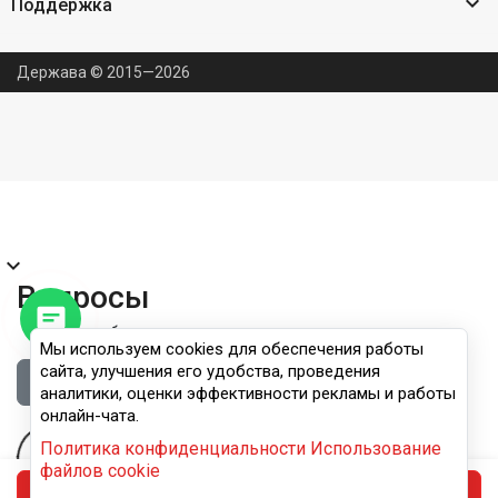

Поддержка
Держава © 2015—2026
expand_more
Вопросы
Правила публикации
Мы используем cookies для обеспечения работы
сайта, улучшения его удобства, проведения
Войдите, чтобы задать вопрос
аналитики, оценки эффективности рекламы и работы
онлайн-чата.
Политика конфиденциальности
Использование
файлов cookie
В корзину