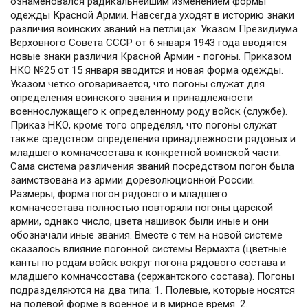
ознаменовался радикальнейшим изменением формы
одежды Красной Армии. Навсегда уходят в историю знаки
различия воинских званий на петлицах. Указом Президиума
Верховного Совета СССР от 6 января 1943 года вводятся
новые знаки различия Красной Армии - погоны. Приказом
НКО №25 от 15 января вводится и новая форма одежды.
Указом четко оговаривается, что погоны служат для
определения воинского звания и принадлежности
военнослужащего к определенному роду войск (службе).
Приказ НКО, кроме того определял, что погоны служат
также средством определения принадлежности рядовых и
младшего комначсостава к конкретной воинской части.
Сама система различения званий посредством погон была
заимствована из армии дореволюционной России.
Размеры, форма погон рядового и младшего
комначсостава полностью повторяли погоны царской
армии, однако число, цвета нашивок были иные и они
обозначали иные звания. Вместе с тем на новой системе
сказалось влияние погонной системы Вермахта (цветные
канты по родам войск вокруг погона рядового состава и
младшего комначсостава (сержантского состава). Погоны
подразделяются на два типа: 1. Полевые, которые носятся
на полевой форме в военное и в мирное время. 2.