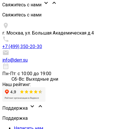


Свяжитесь с нами
Свяжитесь с нами

г. Москва, ул. Большая Академическая д.4

+7 (499) 350-20-30

info@derr.su
calendar_month
Пн-Пт: с 10:00 до 19:00
Сб-Вс: Выходные дни
Наш рейтинг:


Поддержка
Поддержка
Написать нам