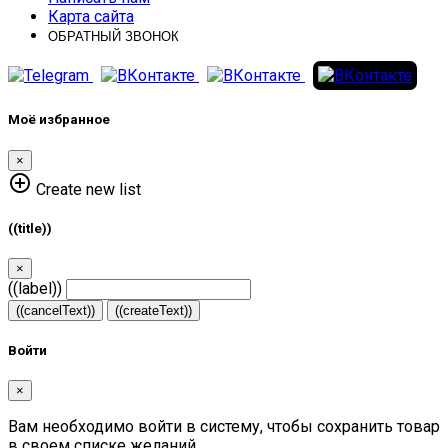
Карта сайта
ОБРАТНЫЙ ЗВОНОК
Моё избранное
×
add_circle_outline
Create new list
((title))
×
((label))
((cancelText))
((createText))
Войти
×
Вам необходимо войти в систему, чтобы сохранить товар
в своем списке желаний.