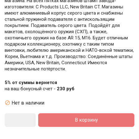
магазина. На всех пятках магазинов штамп завода-
изготовителя: C Products LLC, New Britain CT. Магазины
имеют алюминиевый корпус серого цвета и снабжены
стальной пружиной подавателя с антискользящим
покрытием. Подаватель серого цвета. Подойдёт для
макетов, охолощённого оружия (СХП), а также,
охотничьего оружия на базе AR 15, M16. Будет отличным
подарком коллекционеру, охотнику с таким типом
винтовки, любителю американской и НАТО-вской тематики,
Кореи, Вьетнама и т.д. Производство: Соединённые штаты
Америки, USA, New Britain, Connecticut Имеются
незначительные потёртости.
5% от суммы вернется
на ваш бонусный счет -
230 руб

Нет в наличии
В корзину