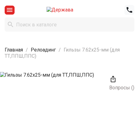



Главная
Релоадинг
Гильзы 7.62х25-мм (для
ТТ,ППШ,ППС)

Вопросы
(
)