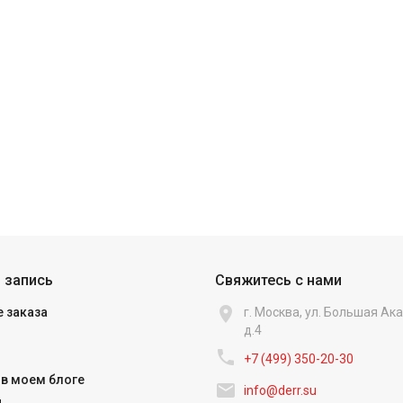
 запись
Свяжитесь с нами

 заказа
г. Москва, ул. Большая А
д.4

+7 (499) 350-20-30
в моем блоге

info@derr.su
и