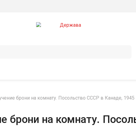
чение брони на комнату. Посольство СССР в Канаде, 1945 
е брони на комнату. Посол