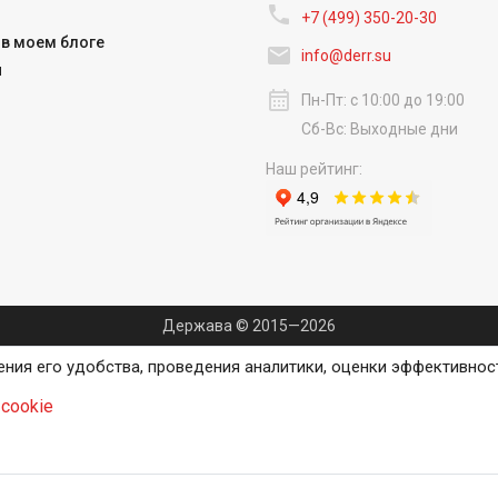

+7 (499) 350-20-30
в моем блоге

info@derr.su
и
calendar_month
Пн-Пт: с 10:00 до 19:00
Сб-Вс: Выходные дни
Наш рейтинг:
Держава © 2015—2026
ения его удобства, проведения аналитики, оценки эффективнос
cookie