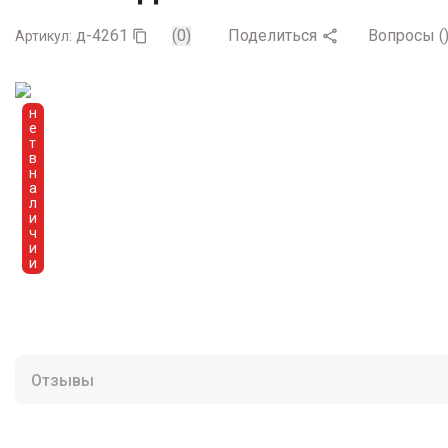
д-4261
(0)
Поделиться
Вопросы
(

Артикул:

н
е
т
в
н
а
л
и
ч
и
и
Отзывы