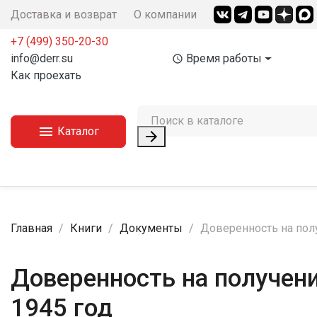
Доставка и возврат
О компании
+7 (499) 350-20-30
info@derr.su
Время работы
access_time
Как проехать

Каталог

Главная
Книги
Документы
Доверенность на полу
Доверенность на получени
1945 год