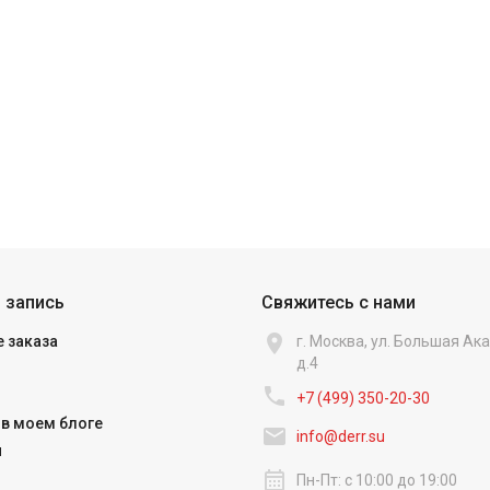
 запись
Свяжитесь с нами

 заказа
г. Москва, ул. Большая А
д.4

+7 (499) 350-20-30
в моем блоге

info@derr.su
и
calendar_month
Пн-Пт: с 10:00 до 19:00