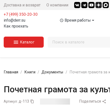
Доставка и возврат
О компании
+7 (499) 350-20-30
info@derr.su
Время работы
access_time
Как проехать

Каталог
Главная
Книги
Документы
Почетная грамота за
Почетная грамота за кул
д-113
Поделиться

Артикул:
