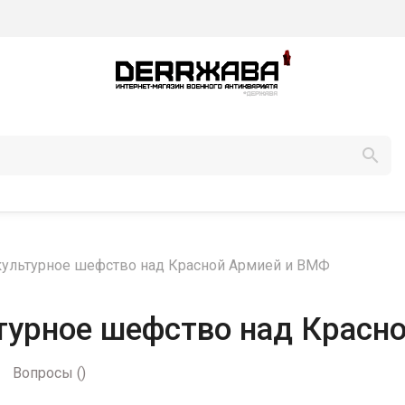

 культурное шефство над Красной Армией и ВМФ
ьтурное шефство над Крас
Вопросы
(
)