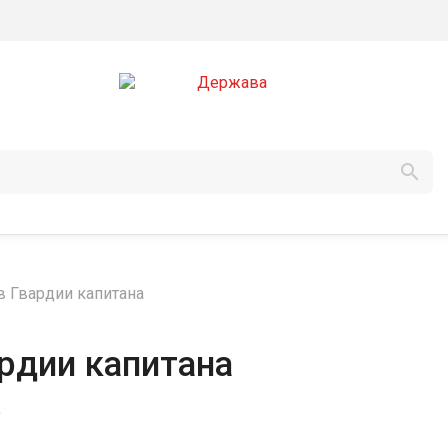

 Гвардии капитана
рдии капитана
)