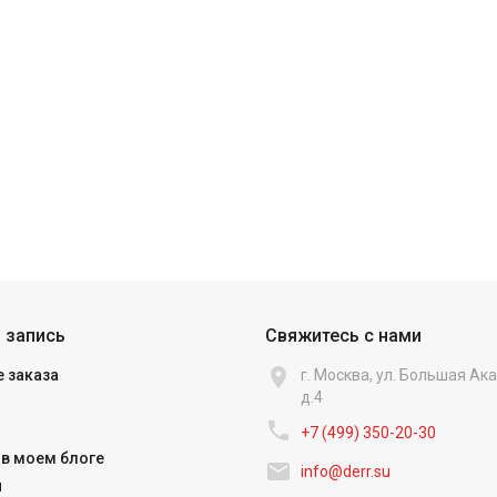
 запись
Свяжитесь с нами

 заказа
г. Москва, ул. Большая А
д.4

+7 (499) 350-20-30
в моем блоге

info@derr.su
и