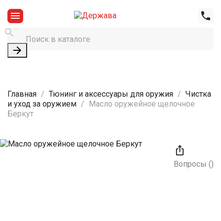




Главная
Тюнинг и аксессуары для оружия
Чистка
и уход за оружием
Масло оружейное щелочное
Беркут

Вопросы
(
)