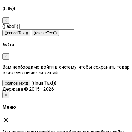
((title))
×
((label))
((cancelText))
((createText))
Войти
×
Вам необходимо войти в систему, чтобы сохранить товар
в своем списке желаний.
((loginText))
((cancelText))
Держава © 2015—2026
×
Меню
close