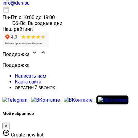
info@derr.su
calendar_month
Пн-Пт: с 10:00 до 19:00
Сб-Вс: Выходные дни
Наш рейтинг:


Поддержка
Поддержка
Написать нам
Карта сайта
ОБРАТНЫЙ ЗВОНОК
Моё избранное
×
add_circle_outline
Create new list