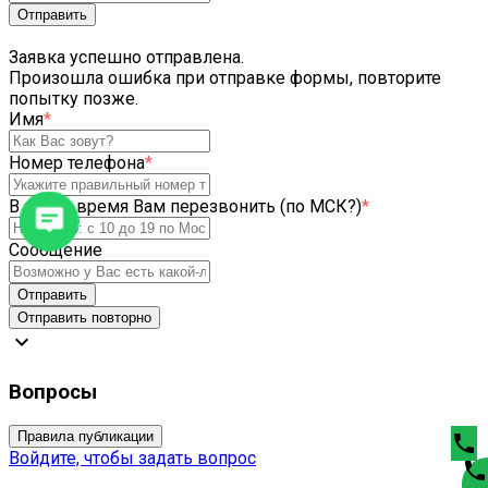
Отправить
Заявка успешно отправлена.
Произошла ошибка при отправке формы, повторите
попытку позже.
Имя
*
Номер телефона
*
В какое время Вам перезвонить (по МСК?)
*
Сообщение
Отправить
Отправить повторно
expand_more
Вопросы
Правила публикации
phone
Войдите, чтобы задать вопрос
phone