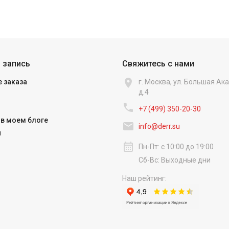
 запись
Свяжитесь с нами

 заказа
г. Москва, ул. Большая А
д.4

+7 (499) 350-20-30
в моем блоге

info@derr.su
и
calendar_month
Пн-Пт: с 10:00 до 19:00
Сб-Вс: Выходные дни
Наш рейтинг: