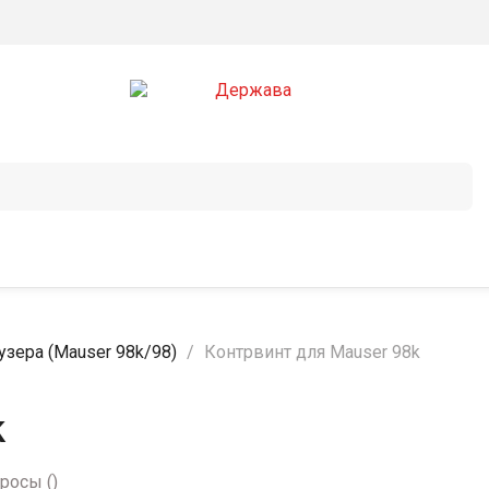
узера (Mauser 98k/98)
Контрвинт для Mauser 98k
k
просы
(
)