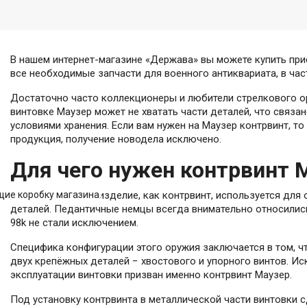
В нашем интернет-магазине «Держава» вы можете купить пр
все необходимые запчасти для военного антиквариата, в час
Достаточно часто коллекционеры и любители стрелкового о
винтовке Маузер может не хватать части деталей, что связа
условиями хранения. Если вам нужен на Маузер контрвинт, то
продукция, получение новодела исключено.
Для чего нужен контрвинт 
В принципе, такое изделие, как контрвинт, используется дл
ие коробку магазина.
деталей. Педантичные немцы всегда внимательно относились
98k не стали исключением.
Специфика конфигурации этого оружия заключается в том, ч
двух крепёжных деталей − хвостового и упорного винтов. И
эксплуатации винтовки призван именно контрвинт Маузер.
Под установку контрвинта в металлической части винтовки с