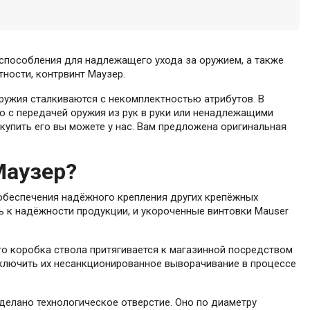
испособления для надлежащего ухода за оружием, а также
тности, контрвинт Маузер.
ружия сталкиваются с некомплектностью атрибутов. В
но с передачей оружия из рук в руки или ненадлежащими
 купить его вы можете у нас. Вам предложена оригинальная
Маузер?
я обеспечения надёжного крепления других крепёжных
 к надёжности продукции, и укороченные винтовки Mauser
то коробка ствола притягивается к магазинной посредством
сключить их несанкционированное выворачивание в процессе
делано технологическое отверстие. Оно по диаметру