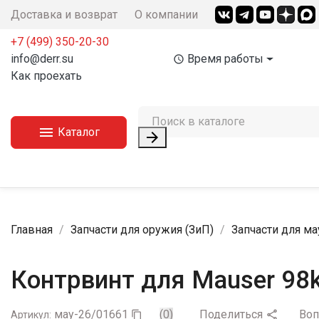
Доставка и возврат
О компании
+7 (499) 350-20-30
info@derr.su
Время работы
access_time
Как проехать

Каталог

Главная
Запчасти для оружия (ЗиП)
Запчасти для ма
Контрвинт для Mauser 98
мау-26/01661
(0)
Поделиться
Во

Артикул:
