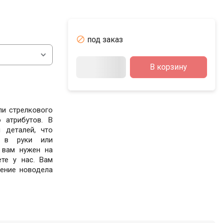

под заказ
В корзину
ли стрелкового
 атрибутов. В
 деталей, что
 в руки или
 вам нужен на
те у нас. Вам
чение новодела