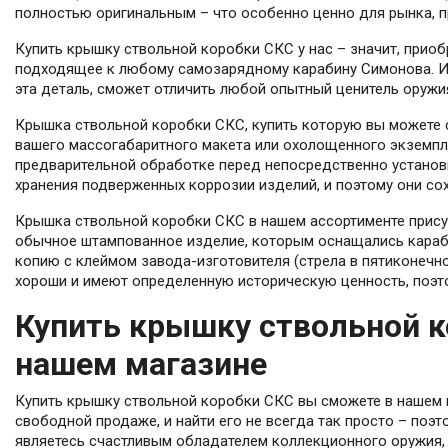
полностью оригинальным – что особенно ценно для рынка,
Купить крышку ствольной коробки СКС у нас – значит, прио
подходящее к любому самозарядному карабину Симонова. Ис
эта деталь, сможет отличить любой опытный ценитель оружи
Крышка ствольной коробки СКС, купить которую вы можете 
вашего массогабаритного макета или охолощенного экземпля
предварительной обработке перед непосредственно устано
хранения подверженных коррозии изделий, и поэтому они со
Крышка ствольной коробки СКС в нашем ассортименте присут
обычное штампованное изделие, которым оснащались караби
копию с клеймом завода-изготовителя (стрела в пятиконечн
хороши и имеют определенную историческую ценность, поэто
Купить крышку ствольной к
нашем магазине
Купить крышку ствольной коробки СКС вы сможете в нашем и
свободной продаже, и найти его не всегда так просто – поэ
являетесь счастливым обладателем коллекционного оружия,