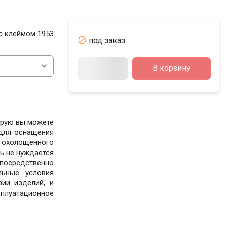
с клеймом 1953

под заказ
В корзину
орую вы можете
 для оснащения
охолощенного
ь не нуждается
посредственно
ьные условия
ии изделий, и
луатационное