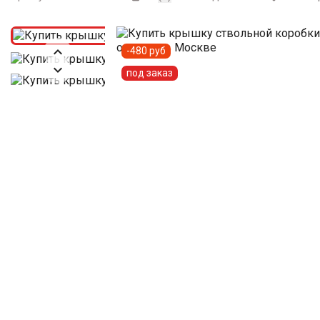

-480 руб

под заказ