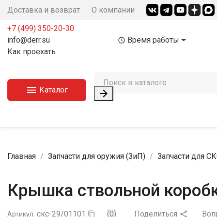
Доставка и возврат
О компании
+7 (499) 350-20-30
info@derr.su
Время работы
access_time
Как проехать

Каталог

Главная
Запчасти для оружия (ЗиП)
Запчасти для С
Крышка ствольной короб
скс-29/01101
(0)
Поделиться
Воп

Артикул:
