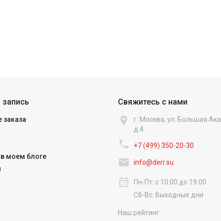
 запись
Свяжитесь с нами

 заказа
г. Москва, ул. Большая А
д.4

+7 (499) 350-20-30
в моем блоге

info@derr.su
и
calendar_month
Пн-Пт: с 10:00 до 19:00
Сб-Вс: Выходные дни
Наш рейтинг: