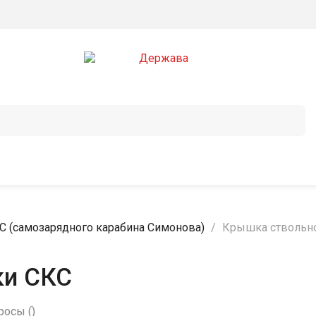
КС (самозарядного карабина Симонова)
Крышка ствольн
ки СКС
росы
(
)