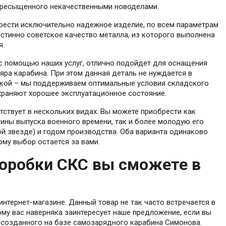
 пресыщенного некачественными новоделами.
брести исключительно надежное изделие, по всем параметрам
тинно советское качество металла, из которого выполнена
я.
с помощью наших услуг, отлично подойдет для оснащения
ра карабина. При этом данная деталь не нуждается в
вкой – мы поддерживаем оптимальные условия складского
храняют хорошее эксплуатационное состояние.
ствует в нескольких видах. Вы можете приобрести как
ны выпуска военного времени, так и более молодую его
ой звезде) и годом производства. Оба варианта одинаково
му выбор остается за вами.
оробки СКС вы сможете в
нтернет-магазине. Данный товар не так часто встречается в
тому вас наверняка заинтересует наше предложение, если вы
 созданного на базе самозарядного карабина Симонова.