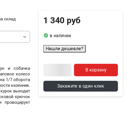
1 340 руб
ма склад

в наличии
Нашли дешевле?
ун и собачка
В корзину
раповое колесо
на 1/7 оборота
ности казенник.
Закажите в один клик
 курок выходит
усковой крючок
и провоцирует