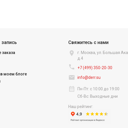
 запись
Свяжитесь с нами

 заказа
г. Москва, ул. Большая А
д.4

+7 (499) 350-20-30
в моем блоге

info@derr.su
и
calendar_month
Пн-Пт: с 10:00 до 19:00
Сб-Вс: Выходные дни
Наш рейтинг: