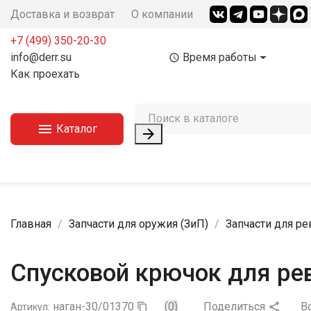
Доставка и возврат
О компании
+7 (499) 350-20-30
info@derr.su
Время работы
access_time
Как проехать

Каталог

Главная
Запчасти для оружия (ЗиП)
Запчасти для р
Спусковой крючок для ре
наган-30/01370
(0)
Поделиться
В

Артикул:
