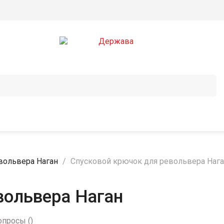
евольвера Наган
Спусковой крючок для револьвера Наг
вольвера Наган
опросы
(
)