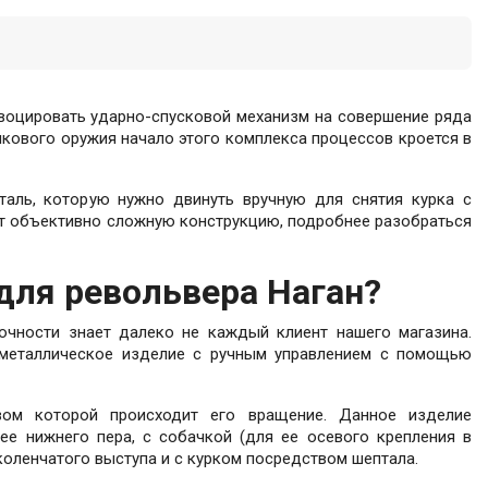
оцировать ударно-спусковой механизм на совершение ряда
лкового оружия начало этого комплекса процессов кроется в
аль, которую нужно двинуть вручную для снятия курка с
ет объективно сложную конструкцию, подробнее разобраться
 для револьвера Наган?
точности знает далеко не каждый клиент нашего магазина.
металлическое изделие с ручным управлением с помощью
вом которой происходит его вращение. Данное изделие
ее нижнего пера, с собачкой (для ее осевого крепления в
коленчатого выступа и с курком посредством шептала.