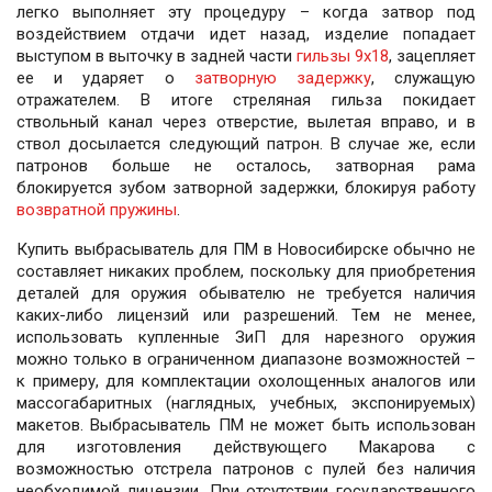
легко выполняет эту процедуру – когда затвор под
воздействием отдачи идет назад, изделие попадает
выступом в выточку в задней части
гильзы 9х18
, зацепляет
ее и ударяет о
затворную задержку
, служащую
отражателем. В итоге стреляная гильза покидает
ствольный канал через отверстие, вылетая вправо, и в
ствол досылается следующий патрон. В случае же, если
патронов больше не осталось, затворная рама
блокируется зубом затворной задержки, блокируя работу
возвратной пружины
.
Купить выбрасыватель для ПМ в Новосибирске обычно не
составляет никаких проблем, поскольку для приобретения
деталей для оружия обывателю не требуется наличия
каких-либо лицензий или разрешений. Тем не менее,
использовать купленные ЗиП для нарезного оружия
можно только в ограниченном диапазоне возможностей –
к примеру, для комплектации охолощенных аналогов или
массогабаритных (наглядных, учебных, экспонируемых)
макетов. Выбрасыватель ПМ не может быть использован
для изготовления действующего Макарова с
возможностью отстрела патронов с пулей без наличия
необходимой лицензии. При отсутствии государственного