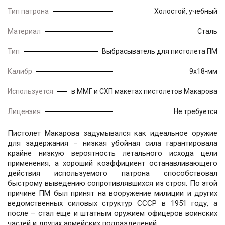
Тип патрона
Холостой, учебный
Материал
Сталь
Тип
Выбрасыватель для пистолета ПМ
Калибр
9x18-мм
Используется
в ММГ и СХП макетах пистолетов Макарова
Лицензия
Не требуется
Пистолет Макарова задумывался как идеальное оружие
для задержания – низкая убойная сила гарантировала
крайне низкую вероятность летального исхода цели
применения, а хороший коэффициент останавливающего
действия используемого патрона способствовал
быстрому выведению сопротивлявшихся из строя. По этой
причине ПМ был принят на вооружение милиции и других
ведомственных силовых структур СССР в 1951 году, а
после – стал еще и штатным оружием офицеров воинских
частей и других армейских подразделений.