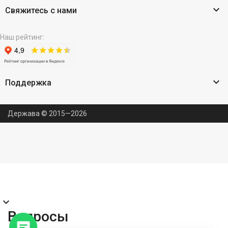

Свяжитесь с нами
Наш рейтинг:

Поддержка
Держава © 2015—2026
expand_more
Вопросы