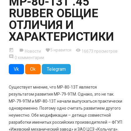
МР-80-13Т .45
RUBBER ОБЩИЕ
ОТЛИЧИЯ И
ХАРАКТЕРИСТИКИ




5
нравится
Новости
16673 просмотров

0 комментарии
Vk
Ok
Telegram
Существует мнение, что МР-80-13Т является
результатом развития МР-79-9ТМ. Однако, это не так.
МР-79-9ТМ и МР-80-13Т начали выпускаться практически
одновременно.
Поэтому одно считать развитием другого
неуместно. Обе модификации – детище совместной
разработки именитых российских производителей – ФГУП
«Ижевский механический завод» и ЗАО ЦСЗ «Кольчуга».