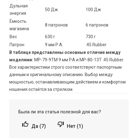
Дульная
50 Дж
100 Дж
энергия
Ёмкость
8 патронов
6 патронов
магазина
Вес
630 г
730 г
Патрон
9 мм Р.А.
.45 Rubber
В таблице представлены основные отличия между
моделями:
МР-79-9ТМ 9 мм P.А и МР-80-13Т .45 Rubber.
Все характеристики строго соответствуют паспортным
данным и оригинальному описанию. Выбор между
мощностью, останавливающим действием и комфортом
ношения остаётся за стрелком.
Была ли эта статья полезной для вас?


Да (
7
)
Нет (
1
)