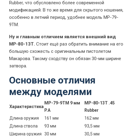
Rubber, что обусловлено более современной
модификацией. В то же время для скрытого ношения,
особенно в летний период, удобнее модель МР-79-
9ТМ.
Ну и главным отличием является внешний вид
МР-80-13Т.
Стоит ещё раз обратить внимание на его
большую схожесть с оригинальным пистолетом
Макарова. Такому сходству он обязан 30-мм ширине
затвора.
Основные отличия
между моделями
МР-79-9ТМ 9 мм
МР-80-13Т .45
Характеристика
P.А
Rubber
Длина оружия
161 мм
162 мм
Длина ствола
93 мм
93,5 мм
Ширина оружия
30 мм
30,5 мм