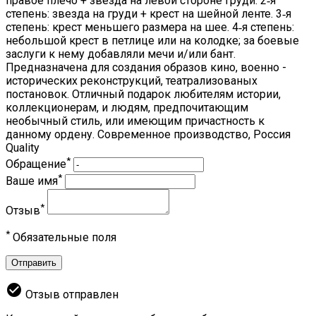
правое плечо + звезда на левой стороне груди. 2‑я
степень: звезда на груди + крест на шейной ленте. 3‑я
степень: крест меньшего размера на шее. 4‑я степень:
небольшой крест в петлице или на колодке; за боевые
заслуги к нему добавляли мечи и/или бант.
Предназначена для создания образов кино, военно -
исторических реконструкций, театрализованых
постановок. Отличный подарок любителям истории,
коллекционерам, и людям, предпочитающим
необычный стиль, или имеющим причастность к
данному ордену. Современное производство, Россия
Quality
*
Обращение
*
Ваше имя
*
Отзыв
*
Обязательные поля
Отправить
check_circle
Отзыв отправлен