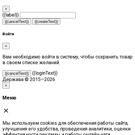
×
((label))
((cancelText))
((createText))
Войти
×
Вам необходимо войти в систему, чтобы сохранить товар
в своем списке желаний.
((loginText))
((cancelText))
Держава © 2015—2026
×
Меню
close
Мы используем cookies для обеспечения работы сайта,
улучшения его удобства, проведения аналитики, оценки
эффективности рекламы и работы онлайн-чата.