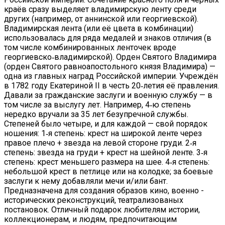
краёв сразу выделяет владимирскую ленту среди
других (например, от аннинской или георгиевской).
Владимирская лента (или её цвета в комбинации)
использовалась для ряда медалей и знаков отличия (в
том числе комбинированных ленточек вроде
георгиевско‑владимирской). Орден Святого Владимира
(орден Святого равноапостольного князя Владимира) —
одна из главных наград Российской империи. Учреждён
в 1782 году Екатериной II в честь 20‑летия её правления.
Давали за гражданские заслуги и военную службу — в
том числе за выслугу лет. Например, 4‑ю степень
нередко вручали за 35 лет безупречной службы.
Степеней было четыре, и для каждой — свой порядок
ношения: 1‑я степень: крест на широкой ленте через
правое плечо + звезда на левой стороне груди. 2‑я
степень: звезда на груди + крест на шейной ленте. 3‑я
степень: крест меньшего размера на шее. 4‑я степень:
небольшой крест в петлице или на колодке; за боевые
заслуги к нему добавляли мечи и/или бант.
Предназначена для создания образов кино, военно -
исторических реконструкций, театрализованых
постановок. Отличный подарок любителям истории,
коллекционерам, и людям, предпочитающим