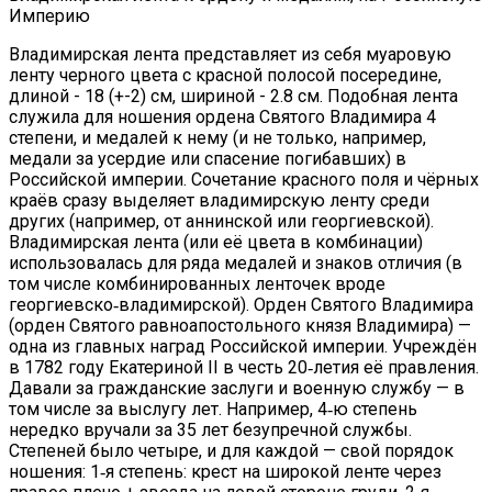
Империю
Владимирская лента представляет из себя муаровую
ленту черного цвета с красной полосой посередине,
длиной - 18 (+-2) см, шириной - 2.8 см. Подобная лента
служила для ношения ордена Святого Владимира 4
степени, и медалей к нему (и не только, например,
медали за усердие или спасение погибавших) в
Российской империи. Сочетание красного поля и чёрных
краёв сразу выделяет владимирскую ленту среди
других (например, от аннинской или георгиевской).
Владимирская лента (или её цвета в комбинации)
использовалась для ряда медалей и знаков отличия (в
том числе комбинированных ленточек вроде
георгиевско‑владимирской). Орден Святого Владимира
(орден Святого равноапостольного князя Владимира) —
одна из главных наград Российской империи. Учреждён
в 1782 году Екатериной II в честь 20‑летия её правления.
Давали за гражданские заслуги и военную службу — в
том числе за выслугу лет. Например, 4‑ю степень
нередко вручали за 35 лет безупречной службы.
Степеней было четыре, и для каждой — свой порядок
ношения: 1‑я степень: крест на широкой ленте через