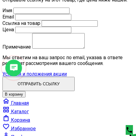
Имя
Email
Ссылка на товар
Цена
Примечание
Мы ответим на ваш запрос по email, указав в ответе
результат рассмотрения вашего сообщения.
Условия и положения акции
ОТПРАВИТЬ ССЫЛКУ
В корзину

Главная

Каталог

Корзина

Избранное
phone
