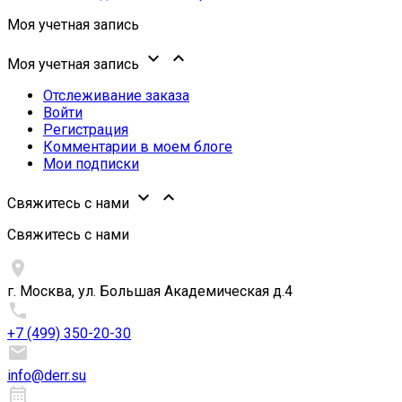
Моя учетная запись


Моя учетная запись
Отслеживание заказа
Войти
Регистрация
Комментарии в моем блоге
Мои подписки


Свяжитесь с нами
Свяжитесь с нами

г. Москва, ул. Большая Академическая д.4

+7 (499) 350-20-30

info@derr.su
calendar_month