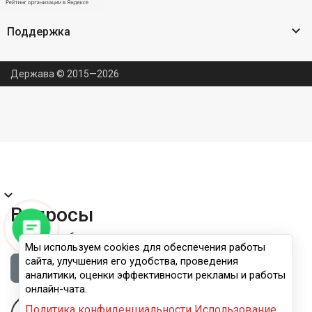

Поддержка
Держава © 2015—2026
expand_more
Вопросы
Правила публикации
Мы используем cookies для обеспечения работы
сайта, улучшения его удобства, проведения
Войдите, чтобы задать вопрос
аналитики, оценки эффективности рекламы и работы
онлайн-чата.
Политика конфиденциальности
Использование