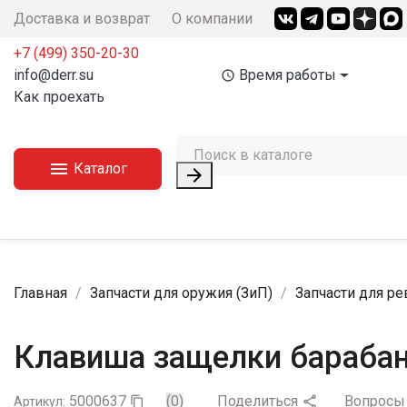
Доставка и возврат
О компании
+7 (499) 350-20-30
info@derr.su
Время работы
access_time
Как проехать

Каталог

Главная
Запчасти для оружия (ЗиП)
Запчасти для ре
Клавиша защелки барабан
5000637
(0)
Поделиться
Вопрос

Артикул:
