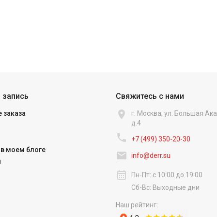
 запись
Свяжитесь с нами

 заказа
г. Москва, ул. Большая А
д.4

+7 (499) 350-20-30
в моем блоге

info@derr.su
и
calendar_month
Пн-Пт: с 10:00 до 19:00
Сб-Вс: Выходные дни
Наш рейтинг: