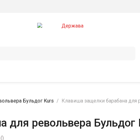
вольвера Бульдог Kurs
Клавиша защелки барабана для 
а для револьвера Бульдог 
ы
(
)