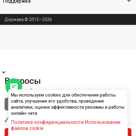

Поддержка
Держава © 2015—2026
expand_more
Вопросы
Правила публикации
Мы используем cookies для обеспечения работы
сайта, улучшения его удобства, проведения
Войдите, чтобы задать вопрос
аналитики, оценки эффективности рекламы и работы
онлайн-чата.
Политика конфиденциальности
Использование
файлов cookie
В корзину