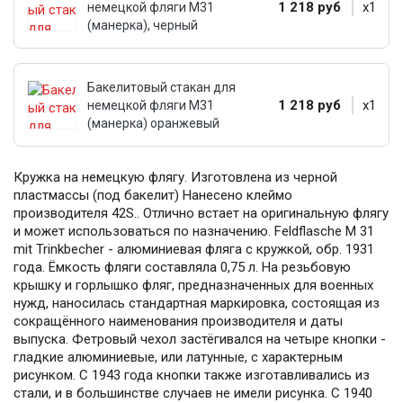
1 218 руб
x1
немецкой фляги М31
(манерка), черный
Бакелитовый стакан для
1 218 руб
x1
немецкой фляги М31
(манерка) оранжевый
Кружка на немецкую флягу. Изготовлена из черной
пластмассы (под бакелит) Нанесено клеймо
производителя 42S.. Отлично встает на оригинальную флягу
и может использоваться по назначению. Feldflasche M 31
mit Trinkbecher - алюминиевая фляга с кружкой, обр. 1931
года. Ёмкость фляги составляла 0,75 л. На резьбовую
крышку и горлышко фляг, предназначенных для военных
нужд, наносилась стандартная маркировка, состоящая из
сокращённого наименования производителя и даты
выпуска. Фетровый чехол застёгивался на четыре кнопки -
гладкие алюминиевые, или латунные, с характерным
рисунком. С 1943 года кнопки также изготавливались из
стали, и в большинстве случаев не имели рисунка. С 1940