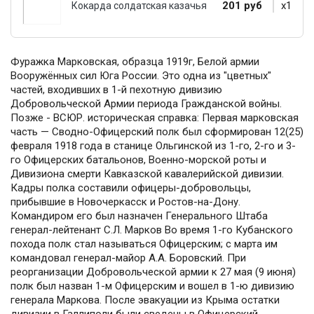
201 руб
x1
Кокарда солдатская казачья
Фуражка Марковская, образца 1919г, Белой армии
Вооружённых сил Юга России. Это одна из "цветных"
частей, входивших в 1-й пехотную дивизию
Добровольческой Армии периода Гражданской войны.
Позже - ВСЮР. историческая справка: Первая марковская
часть — Сводно-Офицерский полк был сформирован 12(25)
февраля 1918 года в станице Ольгинской из 1-го, 2-го и 3-
го Офицерских батальонов, Военно-морской роты и
Дивизиона смерти Кавказской кавалерийской дивизии.
Кадры полка составили офицеры-добровольцы,
прибывшие в Новочеркасск и Ростов-на-Дону.
Командиром его был назначен Генерального Штаба
генерал-лейтенант С.Л. Марков Во время 1-го Кубанского
похода полк стал называться Офицерским; с марта им
командовал генерал-майор А.А. Боровский. При
реорганизации Добровольческой армии к 27 мая (9 июня)
полк был назван 1-м Офицерским и вошел в 1-ю дивизию
генерала Маркова. После эвакуации из Крыма остатки