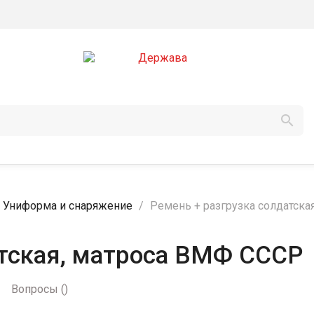

Униформа и снаряжение
Ремень + разгрузка солдатска
атская, матроса ВМФ СССР
Вопросы
(
)