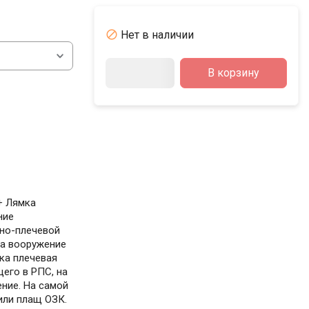

Нет в наличии
В корзину
+ Лямка
ние
нно-плечевой
на вооружение
ка плечевая
его в РПС, на
ние. На самой
или плащ ОЗК.