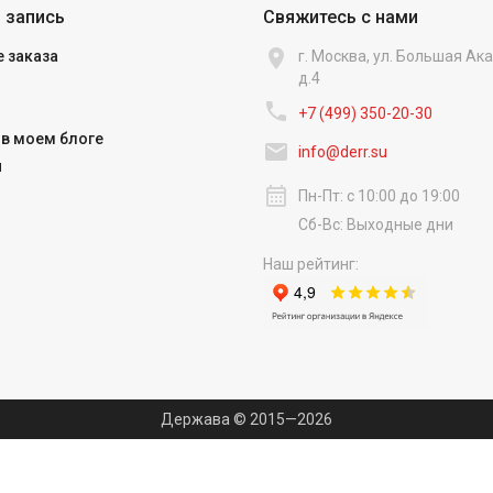
 запись
Свяжитесь с нами

 заказа
г. Москва, ул. Большая А
д.4

+7 (499) 350-20-30
в моем блоге

info@derr.su
и
calendar_month
Пн-Пт: с 10:00 до 19:00
Сб-Вс: Выходные дни
Наш рейтинг:
Держава © 2015—2026