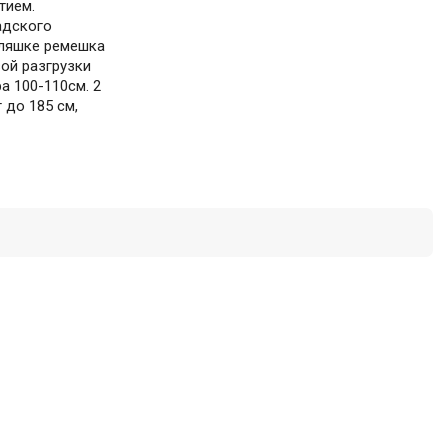
тием.
адского
бляшке ремешка
вой разгрузки
а 100-110см. 2
 до 185 см,