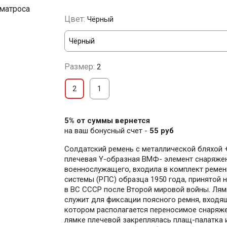
Цвет:
Чёрный
Размер:
2
2
1
5% от суммы вернется
на ваш бонусный счет -
55 руб
Солдатский ремень с металлической бляхой 
плечевая Y-образная ВМФ- элемент снаряже
военнослужащего, входила в комплект реме
системы (РПС) образца 1950 года, принятой 
в ВС СССР после Второй мировой войны. Лям
служит для фиксации поясного ремня, входящ
котором располагается переносимое снаряже
лямке плечевой закреплялась плащ-палатка 