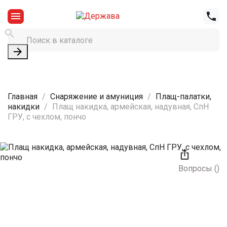




Главная
Снаряжение и амуниция
Плащ-палатки,
накидки
Плащ накидка, армейская, надувная, СпН
ГРУ, с чехлом, пончо

Вопросы
(
)