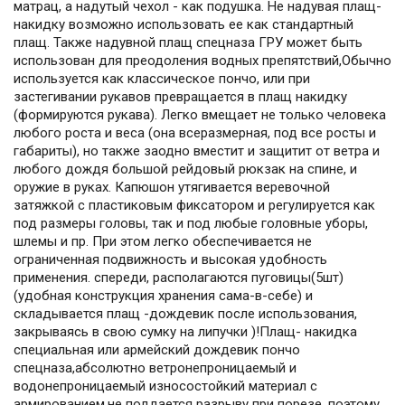
матрац, а надутый чехол - как подушка. Не надувая плащ-
накидку возможно использовать ее как стандартный
плащ. Также надувной плащ спецназа ГРУ может быть
использован для преодоления водных препятствий,Обычно
используется как классическое пончо, или при
застегивании рукавов превращается в плащ накидку
(формируются рукава). Легко вмещает не только человека
любого роста и веса (она всеразмерная, под все росты и
габариты), но также заодно вместит и защитит от ветра и
любого дождя большой рейдовый рюкзак на спине, и
оружие в руках. Капюшон утягивается веревочной
затяжкой с пластиковым фиксатором и регулируется как
под размеры головы, так и под любые головные уборы,
шлемы и пр. При этом легко обеспечивается не
ограниченная подвижность и высокая удобность
применения. спереди, располагаются пуговицы(5шт)
(удобная конструкция хранения сама-в-себе) и
складывается плащ -дождевик после использования,
закрываясь в свою сумку на липучки )!Плащ- накидка
специальная или армейский дождевик пончо
спецназа,абсолютно ветронепроницаемый и
водонепроницаемый износостойкий материал с
армированием,не поддается разрыву при порезе, поэтому