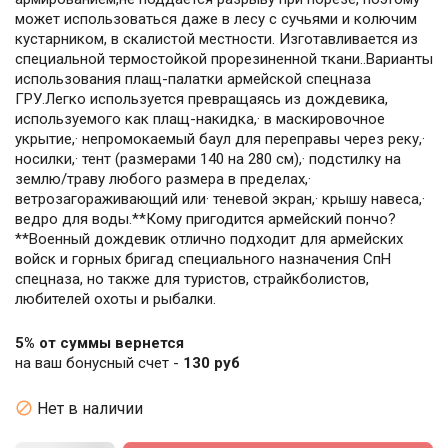
может использоваться даже в лесу с сучьями и колючим
кустарником, в скалистой местности. Изготавливается из
специальной термостойкой прорезиненной ткани..Варианты
использования плащ-палатки армейской спецназа
ГРУ.Легко используется превращаясь из дождевика,
используемого как плащ-накидка,· в маскировочное
укрытие,· непромокаемый баул для переправы через реку,·
носилки,· тент (размерами 140 на 280 см),· подстилку на
землю/траву любого размера в пределах,·
ветрозагораживающий или· теневой экран,· крышу навеса,·
ведро для воды.**Кому пригодится армейский пончо?
**Военный дождевик отлично подходит для армейских
войск и горных бригад специального назначения СпН
спецназа, но также для туристов, страйкболистов,
любителей охоты и рыбалки.
5% от суммы вернется
на ваш бонусный счет -
130 руб

Нет в наличии