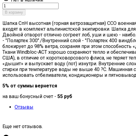
В корзину
Шапка СпН высотная (горная ветрозащитная) ССО военна
входят в комплект альпинистской экипировки. Шапка для
Двойной отворот отлично согреет лоб, уши и шею - наи
- "Полартек 300"./Внутренний слой - "Полартек 400 виндб
блокирует до 98% ветра, сохраняя при этом способность
Ткани Windbloc-ACT хорошо сохраняют тепло и обеспечив
США), в отличие от коротковорсового флиса, не теряет те
«дышит» и выпускает воду (пот) изнутри. Внутренние сло
стирки при температуре воды не выше 40 ?С. Машинная ст
использовать отбеливатели, кондиционеры и пятновывод
5% от суммы вернется
на ваш бонусный счет -
55 руб
Отзывы
Еще нет отзывов.