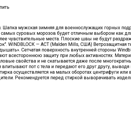
я. Шапка мужская зимняя для военнослужащих горных подр
 самых суровых морозов будет отличным выбором как для 
более чувствительные места. Плоские швы не будут раздр
лок". WINDBLOCК — ACT (Malden Mills, США) Ветрозащитная 
 «дышать». Сетчатая поверхность внутренней стороны Win
ают всестороннюю защиту при любых активностях. Материа
пловые свойства и не скатывается даже после многократных
и впитывают пот с тела и передают его друг другу, вывод
ирка осуществляется на малых оборотах центрифуги или в 
ители. Рекомендуется перед стиркой выворачивать издел