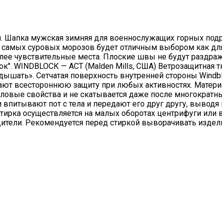
я. Шапка мужская зимняя для военнослужащих горных подр
 самых суровых морозов будет отличным выбором как для 
более чувствительные места. Плоские швы не будут раздр
лок". WINDBLOCК — ACT (Malden Mills, США) Ветрозащитная 
 «дышать». Сетчатая поверхность внутренней стороны Win
ают всестороннюю защиту при любых активностях. Материа
пловые свойства и не скатывается даже после многократных
и впитывают пот с тела и передают его друг другу, вывод
ирка осуществляется на малых оборотах центрифуги или в 
ители. Рекомендуется перед стиркой выворачивать издел