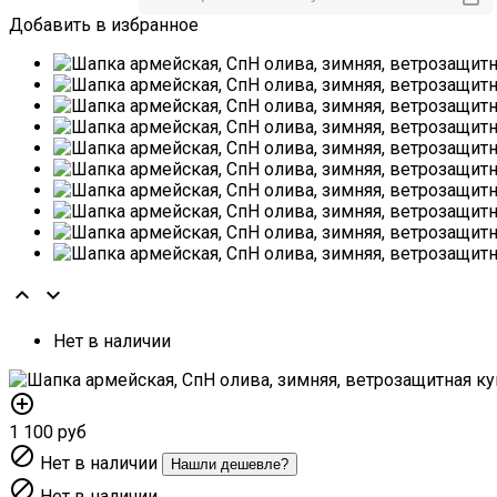
Добавить в избранное


Нет в наличии
add_circle_outline
1 100 руб

Нет в наличии
Нашли дешевле?

Нет в наличии