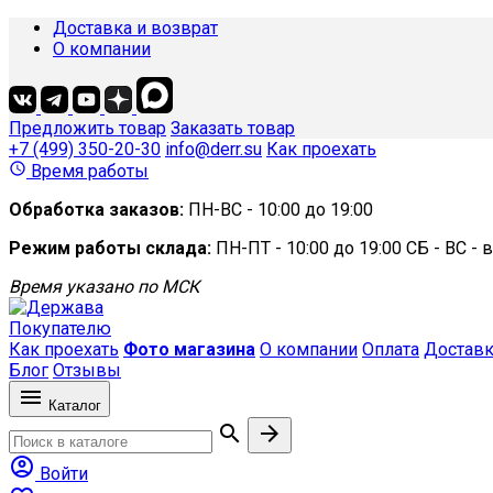
Доставка и возврат
О компании
Предложить товар
Заказать товар
+7 (499) 350-20-30
info@derr.su
Как проехать
access_time
Время работы
Обработка заказов:
ПН-ВС - 10:00 до 19:00
Режим работы склада:
ПН-ПТ - 10:00 до 19:00
СБ - ВС -
Время указано по МСК
Покупателю
Как проехать
Фото магазина
О компании
Оплата
Доставк
Блог
Отзывы

Каталог



Войти