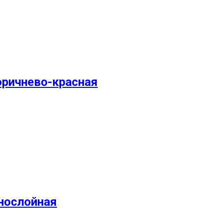
оричнево-красная
нослойная