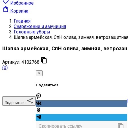

Избранное

Корзина
Главная
Снаряжение и амуниция
Головные уборы
Шапка армейская, СпН олива, зимняя, ветрозащитна
Шапка армейская, СпН олива, зимняя, ветроза

Артикул:
4102768
(0)
×
Поделиться

Поделиться
content_copy