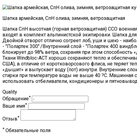
Шапка армейская, СпН олива, зимняя, ветрозащитная
Шапка СпН высотная (горная ветрозащитная) ССО военна
входят в комплект альпинистской экипировки. Шапка для
Двойной отворот отлично согреет лоб, уши и шею - наи
- "Полартек 300"./Внутренний слой - "Полартек 400 виндб
блокирует до 98% ветра, сохраняя при этом способность
Ткани Windbloc-ACT хорошо сохраняют тепло и обеспечив
США), в отличие от коротковорсового флиса, не теряет те
«дышит» и выпускает воду (пот) изнутри. Внутренние сло
стирки при температуре воды не выше 40 ?С. Машинная ст
использовать отбеливатели, кондиционеры и пятновывод
Quality
*
Обращение
*
Ваше имя
*
Отзыв
*
Обязательные поля